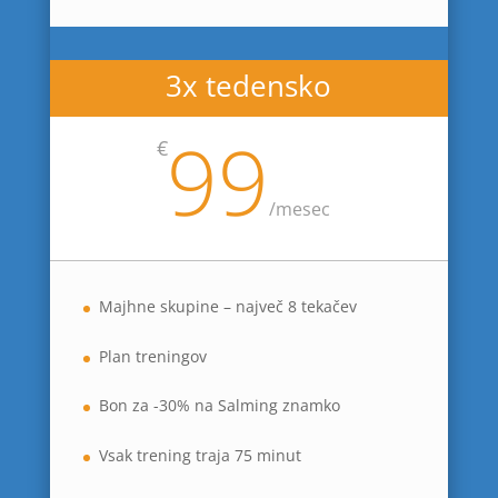
3x tedensko
99
€
/
mesec
Majhne skupine – največ 8 tekačev
Plan treningov
Bon za -30% na Salming znamko
Vsak trening traja 75 minut