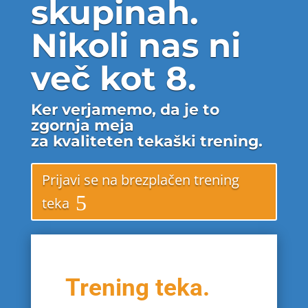
skupinah.
Nikoli nas ni
več kot 8.
Ker verjamemo, da je to
zgornja meja
za kvaliteten tekaški trening.
Prijavi se na brezplačen trening
teka
Trening teka.