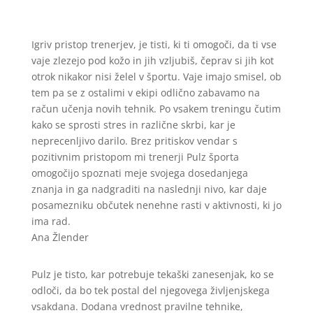
Igriv pristop trenerjev, je tisti, ki ti omogoči, da ti vse
vaje zlezejo pod kožo in jih vzljubiš, čeprav si jih kot
otrok nikakor nisi želel v športu. Vaje imajo smisel, ob
tem pa se z ostalimi v ekipi odlično zabavamo na
račun učenja novih tehnik. Po vsakem treningu čutim
kako se sprosti stres in različne skrbi, kar je
neprecenljivo darilo. Brez pritiskov vendar s
pozitivnim pristopom mi trenerji Pulz športa
omogočijo spoznati meje svojega dosedanjega
znanja in ga nadgraditi na naslednji nivo, kar daje
posamezniku občutek nenehne rasti v aktivnosti, ki jo
ima rad.
Ana Žlender
Pulz je tisto, kar potrebuje tekaški zanesenjak, ko se
odloči, da bo tek postal del njegovega življenjskega
vsakdana. Dodana vrednost pravilne tehnike,