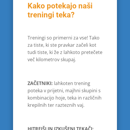
Kako potekajo naši
treningi teka?
Treningi so primerni za vse! Tako
za tiste, ki ste pravkar začeli kot
tudi tiste, ki že z lahkoto pretečete
več kilometrov skupaj.
ZAČETNIKI:
lahkoten trening
poteka v prijetni, majhni skupini s
kombinacijo hoje, teka in različnih
krepilnih ter razteznih vaj.
HITREJŠI IN IZKUŠENI TEKAČI: