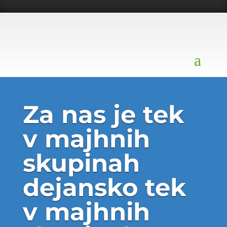
Za nas je tek
v majhnih
skupinah
dejansko tek
v majhnih