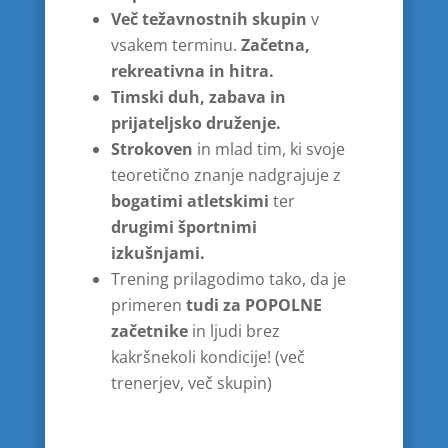
Več težavnostnih skupin
v
vsakem terminu.
Začetna,
rekreativna in hitra.
Timski duh, zabava in
prijateljsko druženje.
Strokoven
in mlad tim, ki svoje
teoretično znanje nadgrajuje z
bogatimi atletskimi
ter
drugimi športnimi
izkušnjami.
Trening prilagodimo tako, da je
primeren
tudi za
POPOLNE
začetnike
in ljudi brez
kakršnekoli kondicije! (več
trenerjev, več skupin)