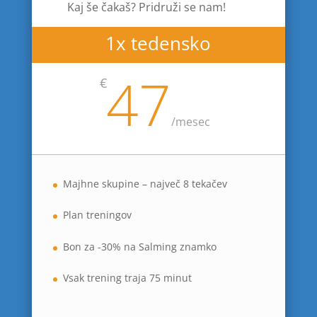
Kaj še čakaš? Pridruži se nam!
1x tedensko
47
€
/
mesec
Majhne skupine – največ 8 tekačev
Plan treningov
Bon za -30% na Salming znamko
Vsak trening traja 75 minut