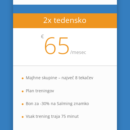
2x tedensko
65
€
/
mesec
Majhne skupine – največ 8 tekačev
Plan treningov
Bon za -30% na Salming znamko
Vsak trening traja 75 minut