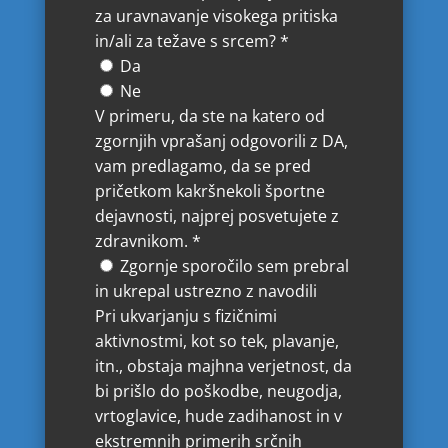
za uravnavanje visokega pritiska
in/ali za težave s srcem?
*
Da
Ne
V primeru, da ste na katero od
zgornjih vprašanj odgovorili z DA,
vam predlagamo, da se pred
pričetkom kakršnekoli športne
dejavnosti, najprej posvetujete z
zdravnikom.
*
Zgornje sporočilo sem prebral
in ukrepal ustrezno z navodili
Pri ukvarjanju s fizičnimi
aktivnostmi, kot so tek, plavanje,
itn., obstaja majhna verjetnost, da
bi prišlo do poškodbe, neugodja,
vrtoglavice, hude zadihanost in v
ekstremnih primerih srčnih